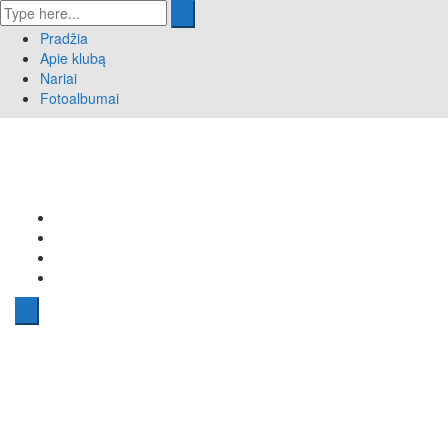
Pradžia
Apie klubą
Nariai
Fotoalbumai
Pradžia
Apie klubą
Nariai
Fotoalbumai